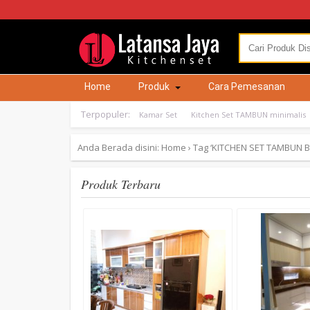
Home
Produk
Cara Pemesanan
Terpopuler:
Kamar Set
Kitchen Set TAMBUN minimalis
Anda Berada disini:
Home
›
Tag ‘KITCHEN SET TAMBUN B
Produk Terbaru