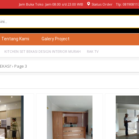
Jam Buka Toko: Jam 08.00 s/d 23.00 WIB
Status Order
Tlp: 08190811
Tentang Kami
Galery Project
KITCHEN SET BEKASI DESIGN INTERIOR MURAH
RAK TV
EKASI’
›
Page 3