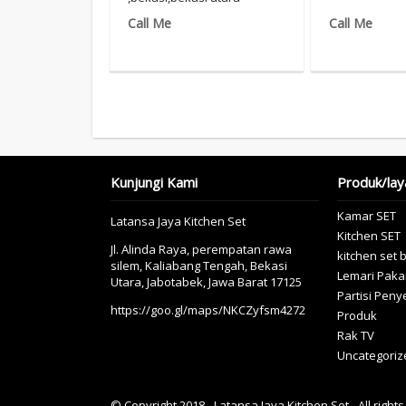
Call Me
Call Me
Kunjungi Kami
Produk/lay
Kamar SET
Latansa Jaya Kitchen Set
Kitchen SET
Jl. Alinda Raya, perempatan rawa
kitchen set 
silem, Kaliabang Tengah, Bekasi
Lemari Paka
Utara, Jabotabek, Jawa Barat 17125
Partisi Pen
https://goo.gl/maps/NKCZyfsm4272
Produk
Rak TV
Uncategoriz
© Copyright 2018 - Latansa Jaya Kitchen Set - All right