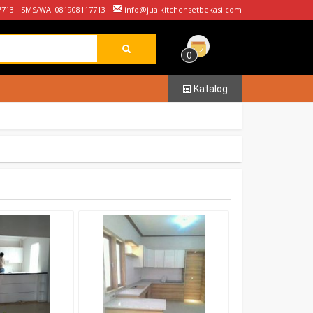
7713
SMS/WA: 081908117713
info@jualkitchensetbekasi.com
0
Katalog