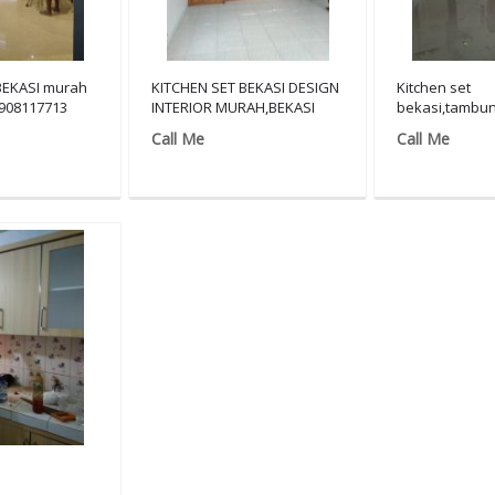
BEKASI murah
KITCHEN SET BEKASI DESIGN
Kitchen set
1908117713
INTERIOR MURAH,BEKASI
bekasi,tambun
UTARA/081908117713
081908117713
Call Me
Call Me