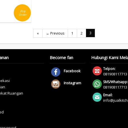
Pre
Order
3
«
← Previous
1
2
anan
Become fan
Hubungi Kami Mela
Telpon:
Facebook
081908117713
bekasi
SMS/Whatsapp:
Instagram
ian
081908117713
yekat Ruangan
Email:
info@jualkitc
ed
s reserved.