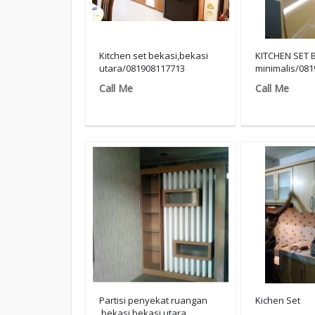
Kitchen set bekasi,bekasi
KITCHEN SET 
utara/081908117713
minimalis/08
Call Me
Call Me
Partisi penyekat ruangan
Kichen Set
,bekasi,bekasi utara