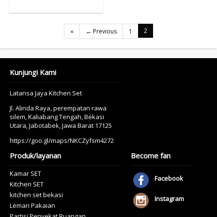
2
«
← Previous
1
Kunjungi Kami
Latansa Jaya Kitchen Set
Jl. Alinda Raya, perempatan rawa
silem, Kaliabang Tengah, Bekasi
Utara, Jabotabek, Jawa Barat 17125
https://goo.gl/maps/NKCZyfsm4272
Produk/layanan
Become fan
Kamar SET
Facebook
Kitchen SET
kitchen set bekasi
Instagram
Lemari Pakaian
Partisi Penyekat Ruangan